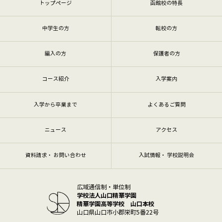
トップページ
函館校の特長
中学生の方
転校の方
編入の方
保護者の方
コース紹介
入学案内
入学から卒業まで
よくあるご質問
ニュース
アクセス
資料請求・ お問い合わせ
入試情報・ 学校説明会
広域通信制・単位制
学校法人山口精華学園
精華学園高等学校 山口本校
山口県山口市小郡栄町5番22号