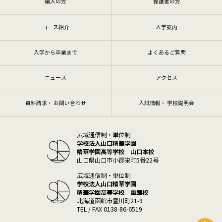
編入の方
保護者の方
コース紹介
入学案内
入学から卒業まで
よくあるご質問
ニュース
アクセス
資料請求・ お問い合わせ
入試情報・ 学校説明会
広域通信制・単位制
学校法人山口精華学園
精華学園高等学校 山口本校
山口県山口市小郡栄町5番22号
広域通信制・単位制
学校法人山口精華学園
精華学園高等学校 函館校
北海道函館市豊川町21-9
TEL / FAX 0138-86-6519