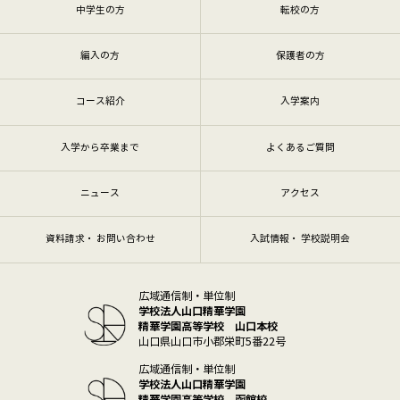
中学生の方
転校の方
編入の方
保護者の方
コース紹介
入学案内
入学から卒業まで
よくあるご質問
ニュース
アクセス
資料請求・ お問い合わせ
入試情報・ 学校説明会
広域通信制・単位制
学校法人山口精華学園
精華学園高等学校 山口本校
山口県山口市小郡栄町5番22号
広域通信制・単位制
学校法人山口精華学園
精華学園高等学校 函館校