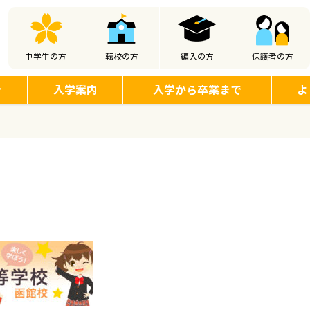
中学生の方
転校の方
編入の方
保護者の方
介
入学案内
入学から卒業まで
よ