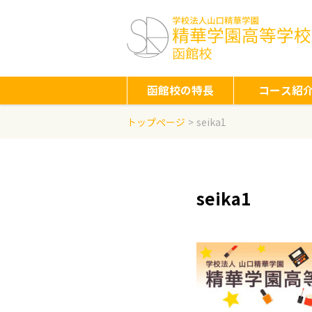
函館校の特長
コース紹
トップページ
seika1
seika1