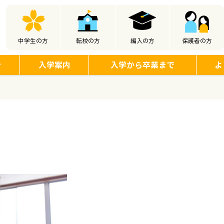
中学生の方
転校の方
編入の方
保護者の方
介
入学案内
入学から卒業まで
よ