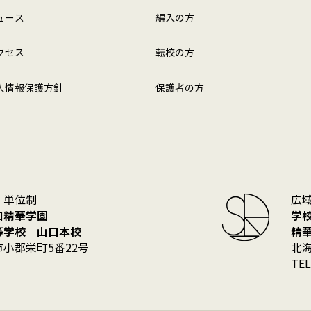
ュース
編入の方
クセス
転校の方
人情報保護方針
保護者の方
・単位制
広
口精華学園
学
等学校 山口本校
精
小郡栄町5番22号
北海
TEL